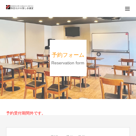
TOP
備品・会場
予約フォーム
利用例
Reservation form
料金
予約の流れ
アクセス
予約受付期間外です。