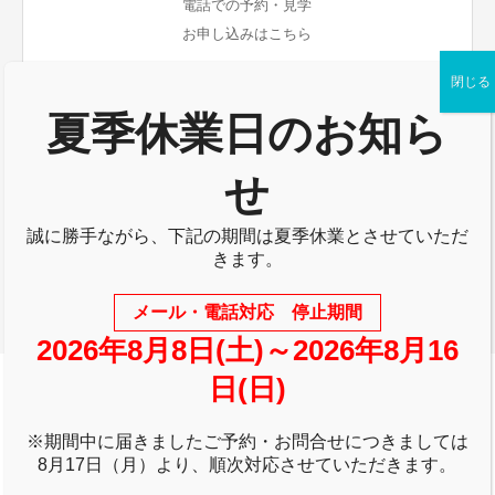
電話での予約・見学
お申し込みはこちら
0798-78-3434
閉じる
TEL.
夏季休業日のお知ら
受付時間 / 午前 9:00 - 午後 17:00
せ
WEBからの空室確認・予約はこちら
誠に勝手ながら、下記の期間は夏季休業とさせていただ
きます。
WEB予約
メール・電話対応 停止期間
2026年8月8日(土)～2026年8月16
日(日)
※期間中に届きましたご予約・お問合せにつきましては
8月17日（月）より、順次対応させていただきます。
名刺作成