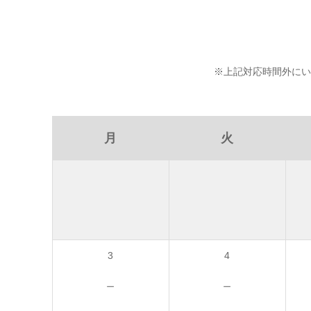
※上記対応時間外にい
月
火
3
4
－
－