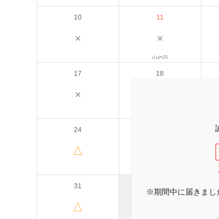
10
11
×
×
山の日
17
18
×
△
24
25
△
△
31
※期間中に届きまし
△