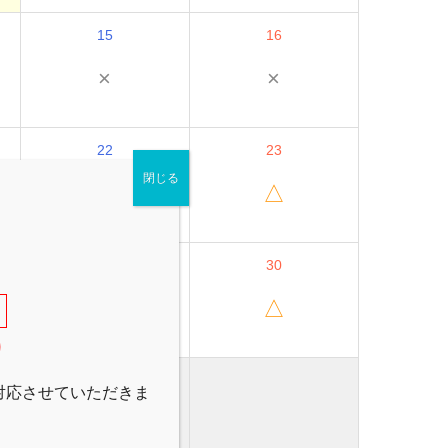
15
16
×
×
22
23
閉じる
△
△
。
29
30
△
△
)
対応させていただきま