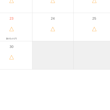
△
△
△
23
24
25
△
△
△
秋分の日
30
△