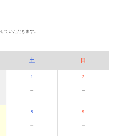
せていただきます。
土
日
1
2
－
－
8
9
－
－