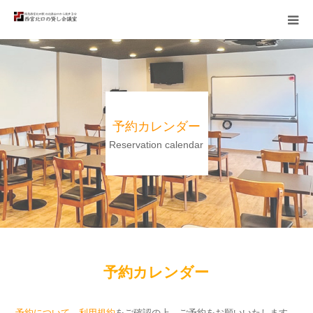
TOP
備品・会場
予約カレンダー
利用例
Reservation calendar
料金
予約の流れ
アクセス
予約カレンダー
予約について
、
利用規約
をご確認の上、ご予約をお願いいたします。