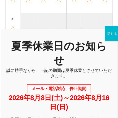
△
△
△
△
△
△
△
31
△
閉じる
夏季休業日のお知ら
2026年7月
2026年9月
せ
2026年9月
誠に勝手ながら、下記の期間は夏季休業とさせていただ
月
火
水
木
金
土
日
きます。
1
2
3
4
5
6
メール・電話対応 停止期間
△
△
△
△
△
△
2026年8月8日(土)～2026年8月16
日(日)
7
8
9
10
11
12
13