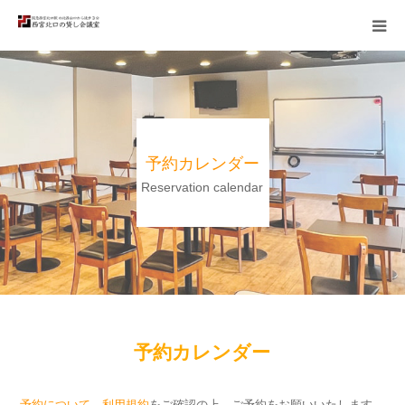
TOP
備品・会場
予約カレンダー
利用例
Reservation calendar
料金
予約の流れ
アクセス
予約カレンダー
予約について
、
利用規約
をご確認の上、ご予約をお願いいたします。