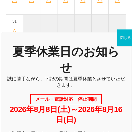
△
△
△
△
△
△
△
31
△
閉じる
夏季休業日のお知ら
2026年7月
2026年9月
せ
2026年9月
誠に勝手ながら、下記の期間は夏季休業とさせていただ
月
火
水
木
金
土
日
きます。
1
2
3
4
5
6
メール・電話対応 停止期間
△
△
△
△
△
△
2026年8月8日(土)～2026年8月16
日(日)
7
8
9
10
11
12
13