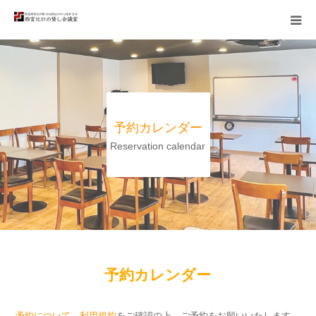
TOP
備品・会場
予約カレンダー
利用例
Reservation calendar
料金
予約の流れ
アクセス
予約カレンダー
予約について
、
利用規約
をご確認の上、ご予約をお願いいたします。