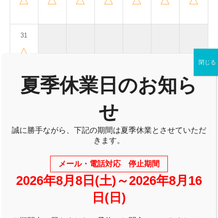
△
△
△
△
△
△
△
31
△
閉じる
夏季休業日のお知ら
2026年7月
2026年9月
せ
2026年9月
誠に勝手ながら、下記の期間は夏季休業とさせていただ
月
火
水
木
金
土
日
きます。
1
2
3
4
5
6
メール・電話対応 停止期間
△
△
△
△
△
△
2026年8月8日(土)～2026年8月16
日(日)
7
8
9
10
11
12
13